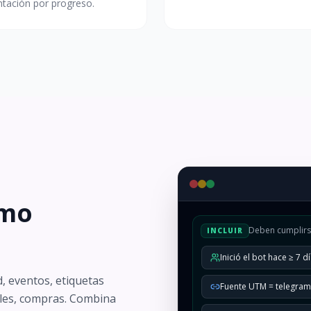
tación por progreso.
omo
Deben cumplirs
INCLUIR
Inició el bot hace ≥ 7 d
d, eventos, etiquetas
Fuente UTM = telegra
ales, compras. Combina