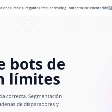
nciones
Precios
Preguntas frecuentes
Blog
Contacto
Documentación
↗
e bots de
n límites
cia correcta. Segmentación
 cadenas de disparadores y