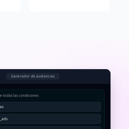
Generador de audiencias
e todas las condiciones
ías
m_ads