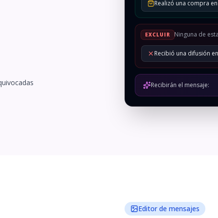
Realizó una compra en 
Ninguna de est
EXCLUIR
Recibió una difusión en
equivocadas
Recibirán el mensaje:
Editor de mensajes