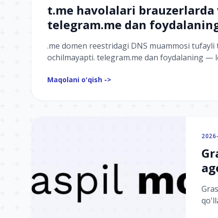
t.me havolalari brauzerlarda
telegram.me dan foydalanin
.me domen reestridagi DNS muammosi tufayli t
ochilmayapti. telegram.me dan foydalaning — len
allaqachon yangilangan.
Maqolani o'qish ->
2026
Gr
ag
Gras
qo'l
to'g