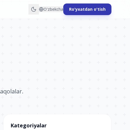
O'zbekcha
Ro'yxatdan o'tish
aqolalar.
Kategoriyalar