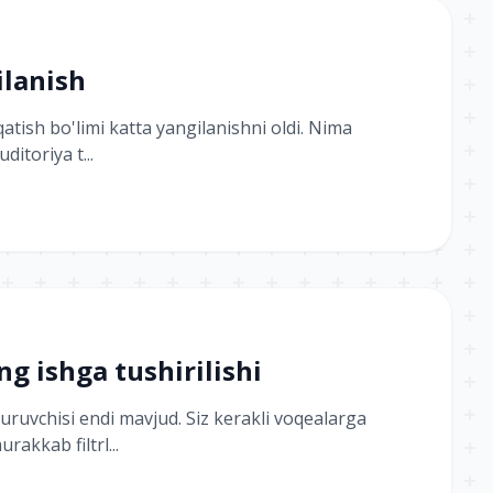
ilanish
qatish bo'limi katta yangilanishni oldi. Nima
itoriya t...
g ishga tushirilishi
ruvchisi endi mavjud. Siz kerakli voqealarga
akkab filtrl...