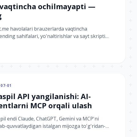
 vaqtincha ochilmayapti —
g
.me havolalari brauzerlarda vaqtincha
ding sahifalari, yo'naltirishlar va sayt skripti
-07-01
aspil API yangilanishi: AI-
entlarni MCP orqali ulash
pil endi Claude, ChatGPT, Gemini va MCP'ni
lab-quvvatlaydigan istalgan mijozga to'g'ridan-
'ri ulanadi — agent ma'lumotlaringiz bilan o'zi