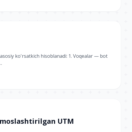
a asosiy ko'rsatkich hisoblanadi: 1. Voqealar — bot
..
 moslashtirilgan UTM