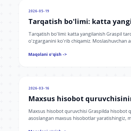
2026-05-19
Tarqatish bo'limi: katta yang
Tarqatish bo'limi: katta yangilanish Graspil tar
o'zgarganini ko'rib chiqamiz. Moslashuvchan aud
Maqolani o'qish ->
2026-03-16
Maxsus hisobot quruvchisinin
Maxsus hisobot quruvchisi Graspilda hisobot qu
asoslangan maxsus hisobotlar yaratishingiz, mur