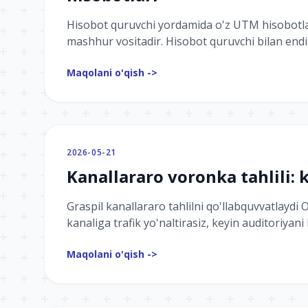
Hisobot quruvchi yordamida o'z UTM hisobotla
mashhur vositadir. Hisobot quruvchi bilan endi o'
Maqolani o'qish ->
2026-05-21
Kanallararo voronka tahlili:
Graspil kanallararo tahlilni qo'llabquvvatlaydi 
kanaliga trafik yo'naltirasiz, keyin auditoriyani 
Maqolani o'qish ->