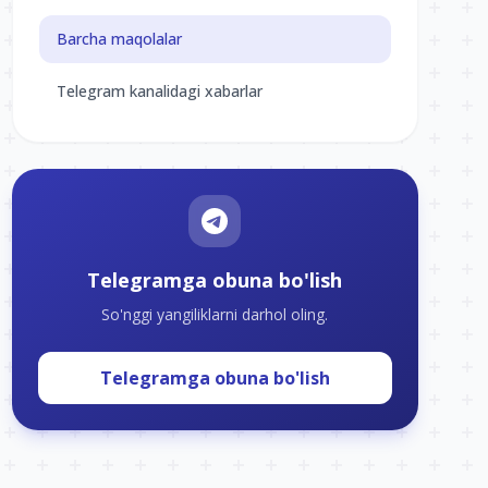
Barcha maqolalar
Telegram kanalidagi xabarlar
Telegramga obuna bo'lish
So'nggi yangiliklarni darhol oling.
Telegramga obuna bo'lish