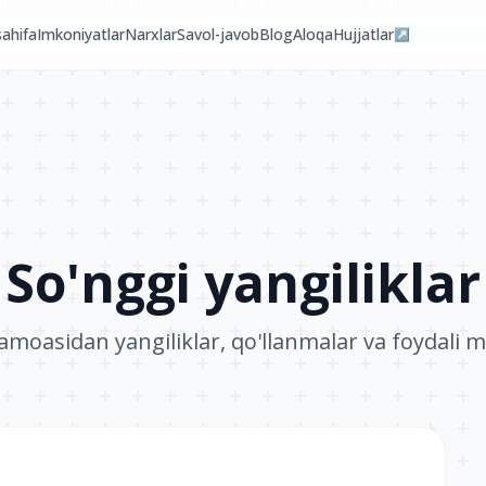
ahifa
Imkoniyatlar
Narxlar
Savol-javob
Blog
Aloqa
Hujjatlar
↗
So'nggi yangiliklar
jamoasidan yangiliklar, qo'llanmalar va foydali m