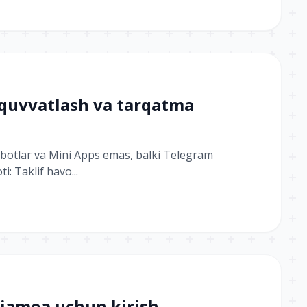
-quvvatlash va tarqatma
t botlar va Mini Apps emas, balki Telegram
: Taklif havo...
 jamoa uchun kirish,