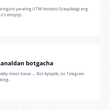
ringizni yarating UTM hisoboti Graspildagi eng
z ehtiyojl...
 kanaldan botgacha
Oddiy misol: Kanal → Bot Aytaylik, siz Telegram
botg...