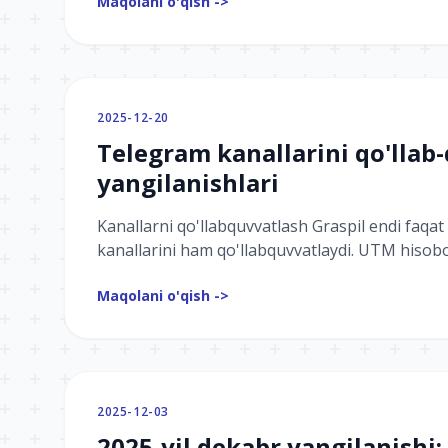
Maqolani o'qish ->
2025-12-20
Telegram kanallarini qo'llab
yangilanishlari
Kanallarni qo'llabquvvatlash Graspil endi faqa
kanallarini ham qo'llabquvvatlaydi. UTM hisoboti
Maqolani o'qish ->
2025-12-03
2025-yil dekabr yangilanishi: