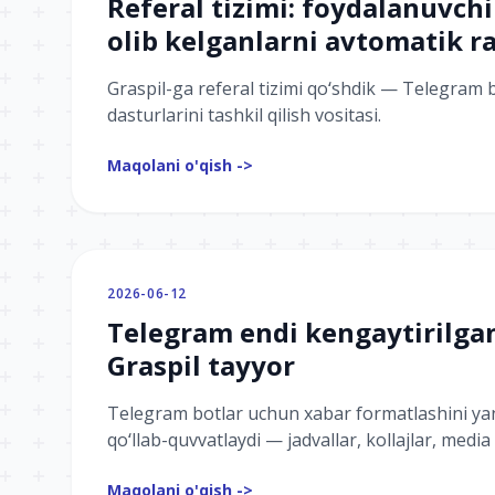
Referal tizimi: foydalanuvchil
olib kelganlarni avtomatik 
Graspil-ga referal tizimi qoʻshdik — Telegram bo
dasturlarini tashkil qilish vositasi.
Maqolani o'qish ->
2026-06-12
Telegram endi kengaytirilgan
Graspil tayyor
Telegram botlar uchun xabar formatlashini yan
qoʻllab-quvvatlaydi — jadvallar, kollajlar, media
Maqolani o'qish ->