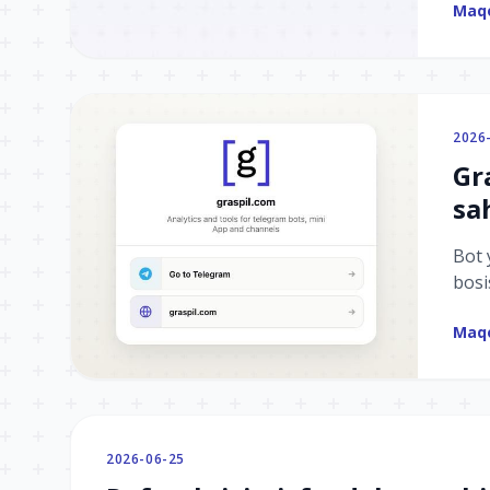
Maqo
ishl
2026
Gr
sa
Bot 
bosi
kabi
Maqo
xizm
2026-06-25