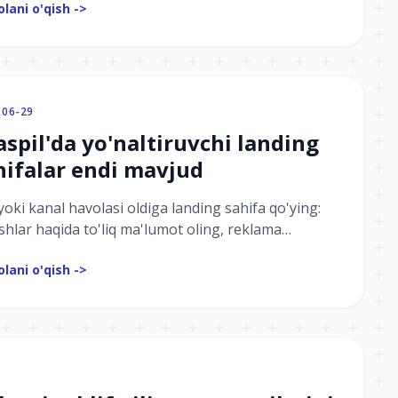
lani o'qish ->
aydi va amallarni bajaradi.
-06-29
aspil'da yo'naltiruvchi landing
hifalar endi mavjud
yoki kanal havolasi oldiga landing sahifa qo'ying:
shlar haqida to'liq ma'lumot oling, reklama
netlari uchun postback sozlang va tahlil
lani o'qish ->
atlarini qo'shing.