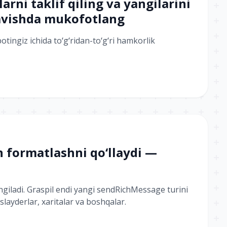
arni taklif qiling va yangilarini
ravishda mukofotlang
tingiz ichida toʻgʻridan-toʻgʻri hamkorlik
 formatlashni qoʻllaydi —
giladi. Graspil endi yangi sendRichMessage turini
 slayderlar, xaritalar va boshqalar.